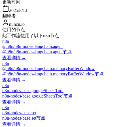
更新时间
2025/8/13
翻译者
n8ncn.io
使用的节点
此工作流使用了以下n8n节点
n8n
@n8n/n8n-nodes-langchain.agent
@n8n/n8n-nodes-langchain.agent节点
查看详情 →
n8n
@n8n/n8n-nodes-langchain.memoryBufferWindow
@n8n/n8n-nodes-langchain.memoryBufferWindow节点
查看详情 →
n8n
n8n-nodes-base.googleSheetsTool
n8n-nodes-base.googleSheetsTool节点
查看详情 →
n8n
n8n-nodes-base.set
n8n-nodes-base.set节点
查看详情 →