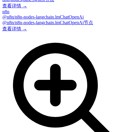
查看详情 →
n8n
@n8n/n8n-nodes-langchain.lmChatOpenAi
@n8n/n8n-nodes-langchain.lmChatOpenAi节点
查看详情 →