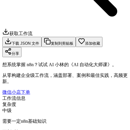
获取工作流
下载 JSON 文件
复制到剪贴板
添加收藏
分享
想系统掌握 n8n？试试 AI 小林的《AI 自动化大师课》。
从零构建企业级工作流，涵盖部署、案例和最佳实践，高频更
新。
微信小店下单
工作流信息
复杂度
中级
需要一定n8n基础知识