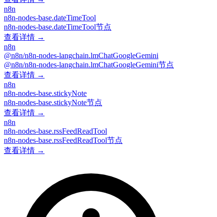
n8n
n8n-nodes-base.dateTimeTool
n8n-nodes-base.dateTimeTool节点
查看详情 →
n8n
@n8n/n8n-nodes-langchain.lmChatGoogleGemini
@n8n/n8n-nodes-langchain.lmChatGoogleGemini节点
查看详情 →
n8n
n8n-nodes-base.stickyNote
n8n-nodes-base.stickyNote节点
查看详情 →
n8n
n8n-nodes-base.rssFeedReadTool
n8n-nodes-base.rssFeedReadTool节点
查看详情 →