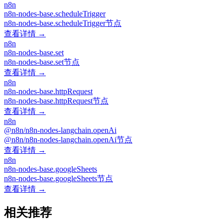
n8n
n8n-nodes-base.scheduleTrigger
n8n-nodes-base.scheduleTrigger节点
查看详情 →
n8n
n8n-nodes-base.set
n8n-nodes-base.set节点
查看详情 →
n8n
n8n-nodes-base.httpRequest
n8n-nodes-base.httpRequest节点
查看详情 →
n8n
@n8n/n8n-nodes-langchain.openAi
@n8n/n8n-nodes-langchain.openAi节点
查看详情 →
n8n
n8n-nodes-base.googleSheets
n8n-nodes-base.googleSheets节点
查看详情 →
相关推荐