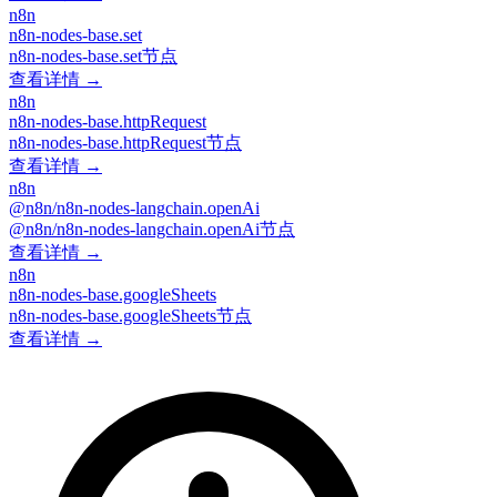
n8n
n8n-nodes-base.set
n8n-nodes-base.set节点
查看详情 →
n8n
n8n-nodes-base.httpRequest
n8n-nodes-base.httpRequest节点
查看详情 →
n8n
@n8n/n8n-nodes-langchain.openAi
@n8n/n8n-nodes-langchain.openAi节点
查看详情 →
n8n
n8n-nodes-base.googleSheets
n8n-nodes-base.googleSheets节点
查看详情 →