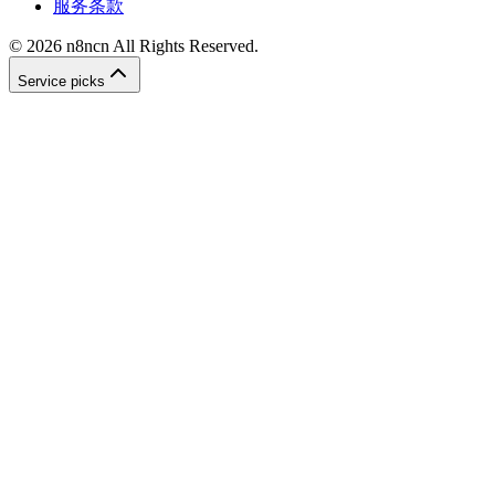
服务条款
©
2026
n8ncn
All Rights Reserved.
Service picks