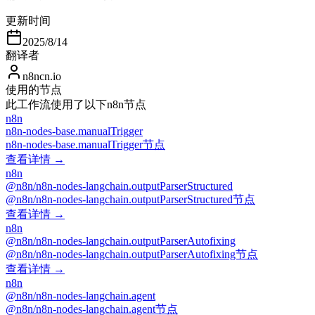
更新时间
2025/8/14
翻译者
n8ncn.io
使用的节点
此工作流使用了以下n8n节点
n8n
n8n-nodes-base.manualTrigger
n8n-nodes-base.manualTrigger节点
查看详情 →
n8n
@n8n/n8n-nodes-langchain.outputParserStructured
@n8n/n8n-nodes-langchain.outputParserStructured节点
查看详情 →
n8n
@n8n/n8n-nodes-langchain.outputParserAutofixing
@n8n/n8n-nodes-langchain.outputParserAutofixing节点
查看详情 →
n8n
@n8n/n8n-nodes-langchain.agent
@n8n/n8n-nodes-langchain.agent节点