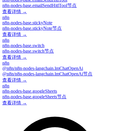
n8n-nodes-base.emailSendHitlTool节点
查看详情 →
n8n
n8n-nodes-base.stickyNote
n8n-nodes-base.stickyNote节点
查看详情 →
n8n
n8n-nodes-base.switch
n8n-nodes-base.switch节点
查看详情 →
n8n
@n8n/n8n-nodes-langchain.lmChatOpenAi
@n8n/n8n-nodes-langchain.lmChatOpenAi节点
查看详情 →
n8n
n8n-nodes-base.googleSheets
n8n-nodes-base.googleSheets节点
查看详情 →