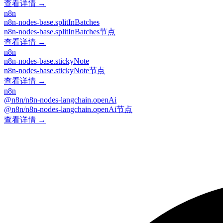
查看详情 →
n8n
n8n-nodes-base.splitInBatches
n8n-nodes-base.splitInBatches节点
查看详情 →
n8n
n8n-nodes-base.stickyNote
n8n-nodes-base.stickyNote节点
查看详情 →
n8n
@n8n/n8n-nodes-langchain.openAi
@n8n/n8n-nodes-langchain.openAi节点
查看详情 →