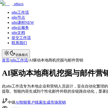
n8ncn
n8n工作流
n8n节点
n8n课程
NEW
n8n云服务
n8n文档
提交工作流
联系我们
切换模式
首页
/
n8n工作流
/
AI驱动本地商机挖掘与邮件营销
AI驱动本地商机挖掘与邮件营
此n8n工作流专为本地企业和营销人员设计，旨在自动化繁琐的客
提取、智能内容生成到个性化邮件外联的全链路自动化，显著
中级
AI智能
客户线索生成
市场营销