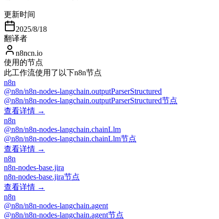
更新时间
2025/8/18
翻译者
n8ncn.io
使用的节点
此工作流使用了以下n8n节点
n8n
@n8n/n8n-nodes-langchain.outputParserStructured
@n8n/n8n-nodes-langchain.outputParserStructured节点
查看详情 →
n8n
@n8n/n8n-nodes-langchain.chainLlm
@n8n/n8n-nodes-langchain.chainLlm节点
查看详情 →
n8n
n8n-nodes-base.jira
n8n-nodes-base.jira节点
查看详情 →
n8n
@n8n/n8n-nodes-langchain.agent
@n8n/n8n-nodes-langchain.agent节点