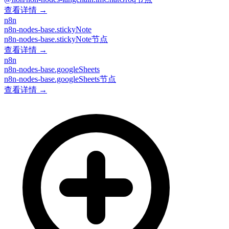
查看详情 →
n8n
n8n-nodes-base.stickyNote
n8n-nodes-base.stickyNote节点
查看详情 →
n8n
n8n-nodes-base.googleSheets
n8n-nodes-base.googleSheets节点
查看详情 →