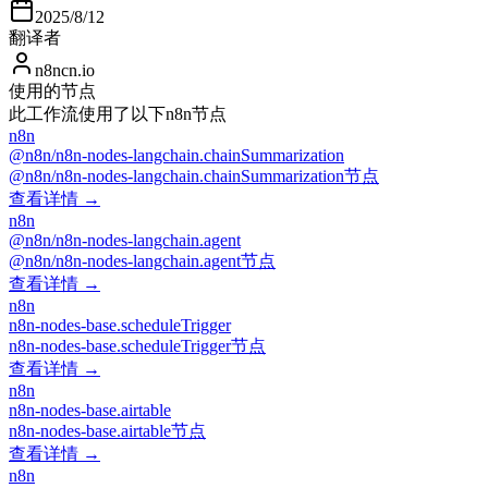
2025/8/12
翻译者
n8ncn.io
使用的节点
此工作流使用了以下n8n节点
n8n
@n8n/n8n-nodes-langchain.chainSummarization
@n8n/n8n-nodes-langchain.chainSummarization节点
查看详情 →
n8n
@n8n/n8n-nodes-langchain.agent
@n8n/n8n-nodes-langchain.agent节点
查看详情 →
n8n
n8n-nodes-base.scheduleTrigger
n8n-nodes-base.scheduleTrigger节点
查看详情 →
n8n
n8n-nodes-base.airtable
n8n-nodes-base.airtable节点
查看详情 →
n8n