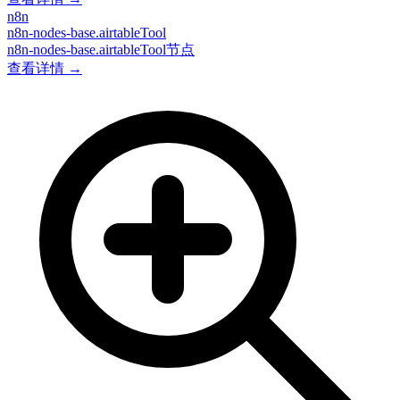
n8n
n8n-nodes-base.airtableTool
n8n-nodes-base.airtableTool节点
查看详情 →