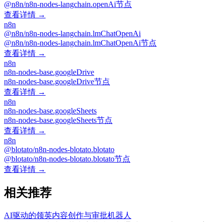
@n8n/n8n-nodes-langchain.openAi节点
查看详情 →
n8n
@n8n/n8n-nodes-langchain.lmChatOpenAi
@n8n/n8n-nodes-langchain.lmChatOpenAi节点
查看详情 →
n8n
n8n-nodes-base.googleDrive
n8n-nodes-base.googleDrive节点
查看详情 →
n8n
n8n-nodes-base.googleSheets
n8n-nodes-base.googleSheets节点
查看详情 →
n8n
@blotato/n8n-nodes-blotato.blotato
@blotato/n8n-nodes-blotato.blotato节点
查看详情 →
相关推荐
AI驱动的领英内容创作与审批机器人