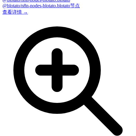
@blotato/n8n-nodes-blotato.blotato节点
查看详情 →