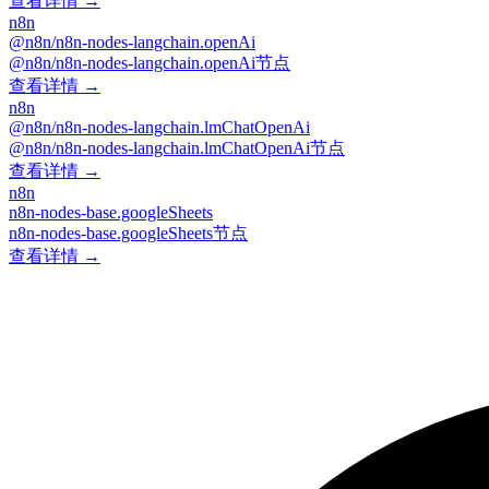
查看详情 →
n8n
@n8n/n8n-nodes-langchain.openAi
@n8n/n8n-nodes-langchain.openAi节点
查看详情 →
n8n
@n8n/n8n-nodes-langchain.lmChatOpenAi
@n8n/n8n-nodes-langchain.lmChatOpenAi节点
查看详情 →
n8n
n8n-nodes-base.googleSheets
n8n-nodes-base.googleSheets节点
查看详情 →