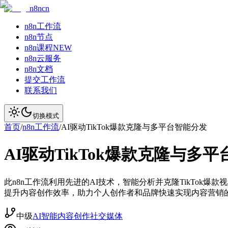
n8ncn
n8n工作流
n8n节点
n8n课程
NEW
n8n云服务
n8n文档
提交工作流
联系我们
切换模式
首页
/
n8n工作流
/
AI驱动TikTok爆款克隆与多平台智能分发
AI驱动TikTok爆款克隆与多
此n8n工作流利用先进的AI技术，智能分析并克隆TikTo
提升内容创作效率，助力个人创作者和品牌快速实现内容营销
中级
AI智能
内容创作
社交媒体