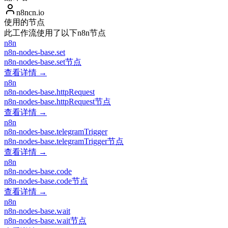
n8ncn.io
使用的节点
此工作流使用了以下n8n节点
n8n
n8n-nodes-base.set
n8n-nodes-base.set节点
查看详情 →
n8n
n8n-nodes-base.httpRequest
n8n-nodes-base.httpRequest节点
查看详情 →
n8n
n8n-nodes-base.telegramTrigger
n8n-nodes-base.telegramTrigger节点
查看详情 →
n8n
n8n-nodes-base.code
n8n-nodes-base.code节点
查看详情 →
n8n
n8n-nodes-base.wait
n8n-nodes-base.wait节点