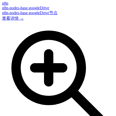
n8n
n8n-nodes-base.googleDrive
n8n-nodes-base.googleDrive节点
查看详情 →