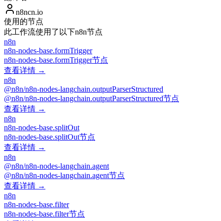
n8ncn.io
使用的节点
此工作流使用了以下n8n节点
n8n
n8n-nodes-base.formTrigger
n8n-nodes-base.formTrigger节点
查看详情 →
n8n
@n8n/n8n-nodes-langchain.outputParserStructured
@n8n/n8n-nodes-langchain.outputParserStructured节点
查看详情 →
n8n
n8n-nodes-base.splitOut
n8n-nodes-base.splitOut节点
查看详情 →
n8n
@n8n/n8n-nodes-langchain.agent
@n8n/n8n-nodes-langchain.agent节点
查看详情 →
n8n
n8n-nodes-base.filter
n8n-nodes-base.filter节点