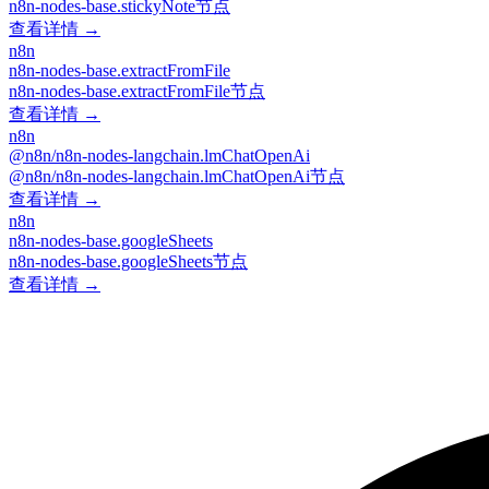
n8n-nodes-base.stickyNote节点
查看详情 →
n8n
n8n-nodes-base.extractFromFile
n8n-nodes-base.extractFromFile节点
查看详情 →
n8n
@n8n/n8n-nodes-langchain.lmChatOpenAi
@n8n/n8n-nodes-langchain.lmChatOpenAi节点
查看详情 →
n8n
n8n-nodes-base.googleSheets
n8n-nodes-base.googleSheets节点
查看详情 →