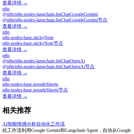
查看详情 →
n8n
@n8n/n8n-nodes-langchain.lmChatGoogleGemini
@n8n/n8n-nodes-langchain.lmChatGoogleGemini节点
查看详情 →
n8n
n8n-nodes-base.stickyNote
n8n-nodes-base.stickyNote节点
查看详情 →
n8n
@n8n/n8n-nodes-langchain.lmChatOpenAi
@n8n/n8n-nodes-langchain.lmChatOpenAi节点
查看详情 →
n8n
n8n-nodes-base.googleSheets
n8n-nodes-base.googleSheets节点
查看详情 →
相关推荐
AI智能情感分析自动化工作流
此工作流利用Google Gemini和Langchain Agent，自动从Google