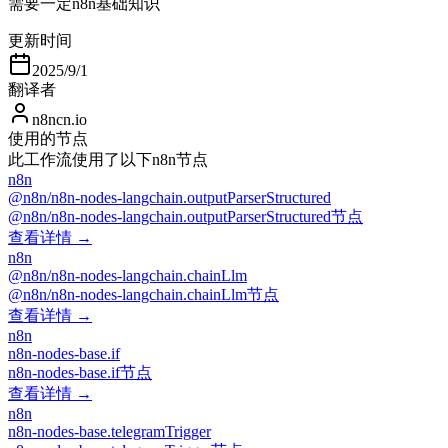
需要一定n8n基础知识
更新时间
2025/9/1
翻译者
n8ncn.io
使用的节点
此工作流使用了以下n8n节点
n8n
@n8n/n8n-nodes-langchain.outputParserStructured
@n8n/n8n-nodes-langchain.outputParserStructured节点
查看详情 →
n8n
@n8n/n8n-nodes-langchain.chainLlm
@n8n/n8n-nodes-langchain.chainLlm节点
查看详情 →
n8n
n8n-nodes-base.if
n8n-nodes-base.if节点
查看详情 →
n8n
n8n-nodes-base.telegramTrigger