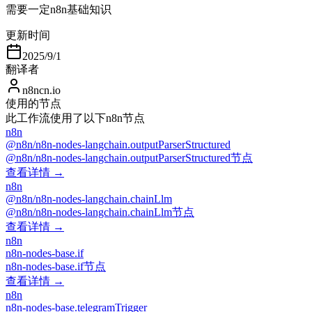
需要一定n8n基础知识
更新时间
2025/9/1
翻译者
n8ncn.io
使用的节点
此工作流使用了以下n8n节点
n8n
@n8n/n8n-nodes-langchain.outputParserStructured
@n8n/n8n-nodes-langchain.outputParserStructured节点
查看详情 →
n8n
@n8n/n8n-nodes-langchain.chainLlm
@n8n/n8n-nodes-langchain.chainLlm节点
查看详情 →
n8n
n8n-nodes-base.if
n8n-nodes-base.if节点
查看详情 →
n8n
n8n-nodes-base.telegramTrigger