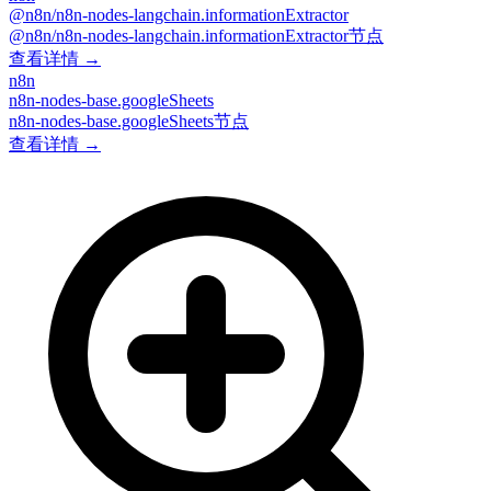
@n8n/n8n-nodes-langchain.informationExtractor
@n8n/n8n-nodes-langchain.informationExtractor节点
查看详情 →
n8n
n8n-nodes-base.googleSheets
n8n-nodes-base.googleSheets节点
查看详情 →