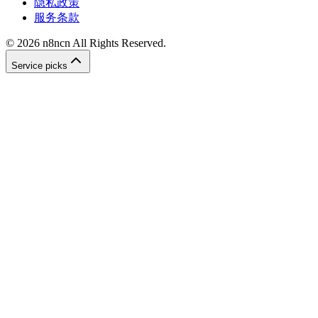
隐私政策
服务条款
©
2026
n8ncn
All Rights Reserved.
Service picks