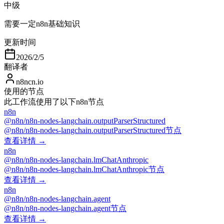
中级
需要一定n8n基础知识
更新时间
2026/2/5
翻译者
n8ncn.io
使用的节点
此工作流使用了以下n8n节点
n8n
@n8n/n8n-nodes-langchain.outputParserStructured
@n8n/n8n-nodes-langchain.outputParserStructured节点
查看详情 →
n8n
@n8n/n8n-nodes-langchain.lmChatAnthropic
@n8n/n8n-nodes-langchain.lmChatAnthropic节点
查看详情 →
n8n
@n8n/n8n-nodes-langchain.agent
@n8n/n8n-nodes-langchain.agent节点
查看详情 →