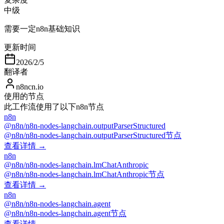
中级
需要一定n8n基础知识
更新时间
2026/2/5
翻译者
n8ncn.io
使用的节点
此工作流使用了以下n8n节点
n8n
@n8n/n8n-nodes-langchain.outputParserStructured
@n8n/n8n-nodes-langchain.outputParserStructured节点
查看详情 →
n8n
@n8n/n8n-nodes-langchain.lmChatAnthropic
@n8n/n8n-nodes-langchain.lmChatAnthropic节点
查看详情 →
n8n
@n8n/n8n-nodes-langchain.agent
@n8n/n8n-nodes-langchain.agent节点
查看详情 →