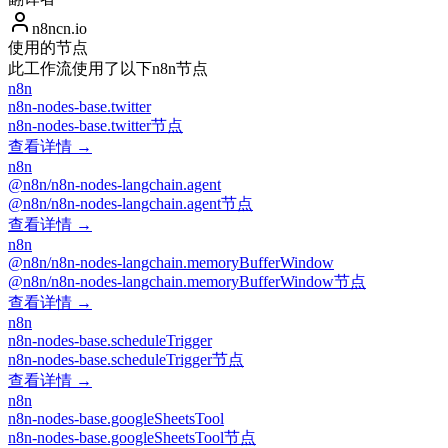
n8ncn.io
使用的节点
此工作流使用了以下n8n节点
n8n
n8n-nodes-base.twitter
n8n-nodes-base.twitter节点
查看详情 →
n8n
@n8n/n8n-nodes-langchain.agent
@n8n/n8n-nodes-langchain.agent节点
查看详情 →
n8n
@n8n/n8n-nodes-langchain.memoryBufferWindow
@n8n/n8n-nodes-langchain.memoryBufferWindow节点
查看详情 →
n8n
n8n-nodes-base.scheduleTrigger
n8n-nodes-base.scheduleTrigger节点
查看详情 →
n8n
n8n-nodes-base.googleSheetsTool
n8n-nodes-base.googleSheetsTool节点