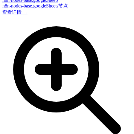
n8n-nodes-base.googleSheets
n8n-nodes-base.googleSheets节点
查看详情 →