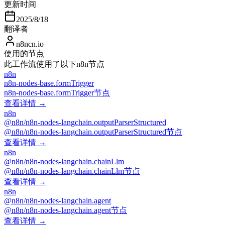
更新时间
2025/8/18
翻译者
n8ncn.io
使用的节点
此工作流使用了以下n8n节点
n8n
n8n-nodes-base.formTrigger
n8n-nodes-base.formTrigger节点
查看详情 →
n8n
@n8n/n8n-nodes-langchain.outputParserStructured
@n8n/n8n-nodes-langchain.outputParserStructured节点
查看详情 →
n8n
@n8n/n8n-nodes-langchain.chainLlm
@n8n/n8n-nodes-langchain.chainLlm节点
查看详情 →
n8n
@n8n/n8n-nodes-langchain.agent
@n8n/n8n-nodes-langchain.agent节点
查看详情 →