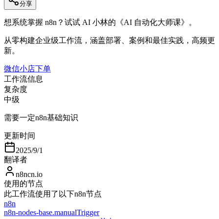
分享
想系统掌握 n8n？试试 AI 小林的《AI 自动化大师课》。
从零构建企业级工作流，涵盖部署、案例和最佳实践，高频更
新。
微信小店下单
工作流信息
复杂度
中级
需要一定n8n基础知识
更新时间
2025/9/1
翻译者
n8ncn.io
使用的节点
此工作流使用了以下n8n节点
n8n
n8n-nodes-base.manualTrigger