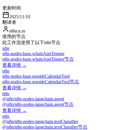
更新时间
2025/11/10
翻译者
n8ncn.io
使用的节点
此工作流使用了以下n8n节点
n8n
n8n-nodes-base.whatsAppTrigger
n8n-nodes-base.whatsAppTrigger节点
查看详情 →
n8n
n8n-nodes-base.googleCalendarTool
n8n-nodes-base.googleCalendarTool节点
查看详情 →
n8n
@n8n/n8n-nodes-langchain.agent
@n8n/n8n-nodes-langchain.agent节点
查看详情 →
n8n
@n8n/n8n-nodes-langchain.textClassifier
@n8n/n8n-nodes-langchain.textClassifier节点