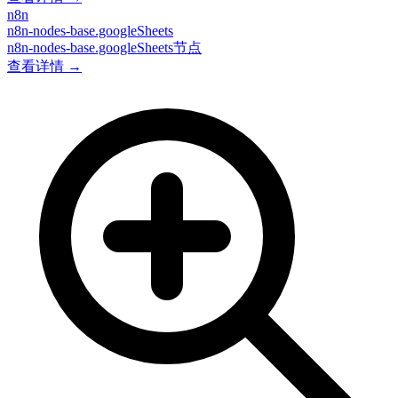
n8n
n8n-nodes-base.googleSheets
n8n-nodes-base.googleSheets节点
查看详情 →