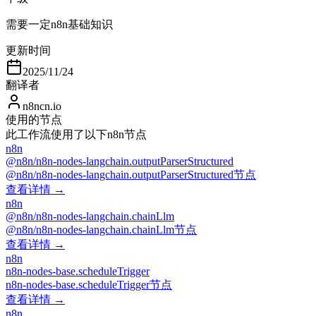
需要一定n8n基础知识
更新时间
2025/11/24
翻译者
n8ncn.io
使用的节点
此工作流使用了以下n8n节点
n8n
@n8n/n8n-nodes-langchain.outputParserStructured
@n8n/n8n-nodes-langchain.outputParserStructured节点
查看详情 →
n8n
@n8n/n8n-nodes-langchain.chainLlm
@n8n/n8n-nodes-langchain.chainLlm节点
查看详情 →
n8n
n8n-nodes-base.scheduleTrigger
n8n-nodes-base.scheduleTrigger节点
查看详情 →
n8n