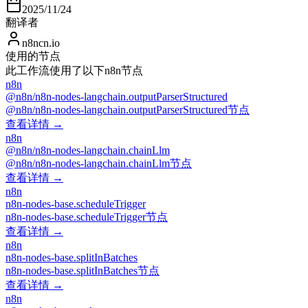
2025/11/24
翻译者
n8ncn.io
使用的节点
此工作流使用了以下n8n节点
n8n
@n8n/n8n-nodes-langchain.outputParserStructured
@n8n/n8n-nodes-langchain.outputParserStructured节点
查看详情 →
n8n
@n8n/n8n-nodes-langchain.chainLlm
@n8n/n8n-nodes-langchain.chainLlm节点
查看详情 →
n8n
n8n-nodes-base.scheduleTrigger
n8n-nodes-base.scheduleTrigger节点
查看详情 →
n8n
n8n-nodes-base.splitInBatches
n8n-nodes-base.splitInBatches节点
查看详情 →
n8n