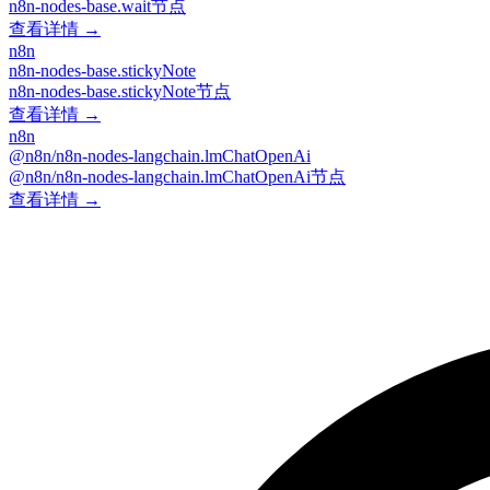
n8n-nodes-base.wait节点
查看详情 →
n8n
n8n-nodes-base.stickyNote
n8n-nodes-base.stickyNote节点
查看详情 →
n8n
@n8n/n8n-nodes-langchain.lmChatOpenAi
@n8n/n8n-nodes-langchain.lmChatOpenAi节点
查看详情 →