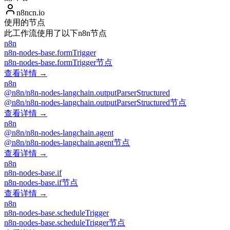
n8ncn.io
使用的节点
此工作流使用了以下n8n节点
n8n
n8n-nodes-base.formTrigger
n8n-nodes-base.formTrigger节点
查看详情 →
n8n
@n8n/n8n-nodes-langchain.outputParserStructured
@n8n/n8n-nodes-langchain.outputParserStructured节点
查看详情 →
n8n
@n8n/n8n-nodes-langchain.agent
@n8n/n8n-nodes-langchain.agent节点
查看详情 →
n8n
n8n-nodes-base.if
n8n-nodes-base.if节点
查看详情 →
n8n
n8n-nodes-base.scheduleTrigger
n8n-nodes-base.scheduleTrigger节点