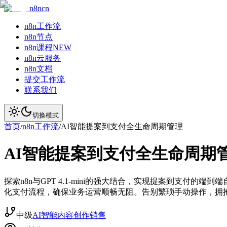
n8ncn
n8n工作流
n8n节点
n8n课程
NEW
n8n云服务
n8n文档
提交工作流
联系我们
切换模式
首页
/
n8n工作流
/
AI智能提案到支付全生命周期管理
AI智能提案到支付全生命周期
探索n8n与GPT 4.1-mini的强大结合，实现提案到支
化支付流程，确保业务运营顺畅无阻。告别繁琐手动操作，拥
中级
AI智能
内容创作
销售