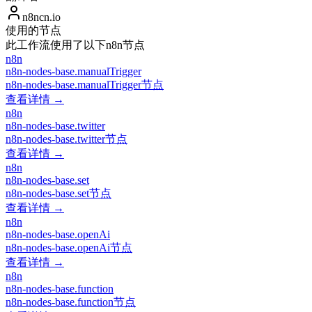
n8ncn.io
使用的节点
此工作流使用了以下n8n节点
n8n
n8n-nodes-base.manualTrigger
n8n-nodes-base.manualTrigger节点
查看详情 →
n8n
n8n-nodes-base.twitter
n8n-nodes-base.twitter节点
查看详情 →
n8n
n8n-nodes-base.set
n8n-nodes-base.set节点
查看详情 →
n8n
n8n-nodes-base.openAi
n8n-nodes-base.openAi节点
查看详情 →
n8n
n8n-nodes-base.function
n8n-nodes-base.function节点