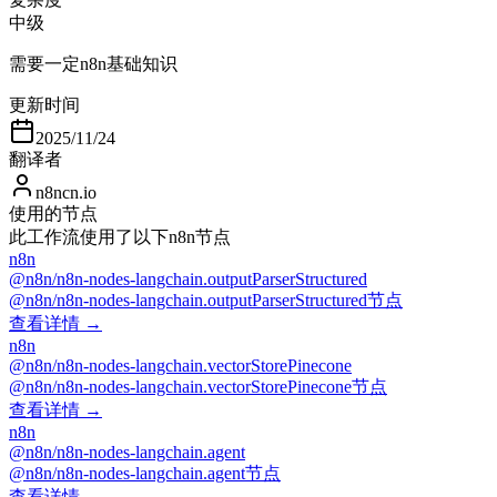
中级
需要一定n8n基础知识
更新时间
2025/11/24
翻译者
n8ncn.io
使用的节点
此工作流使用了以下n8n节点
n8n
@n8n/n8n-nodes-langchain.outputParserStructured
@n8n/n8n-nodes-langchain.outputParserStructured节点
查看详情 →
n8n
@n8n/n8n-nodes-langchain.vectorStorePinecone
@n8n/n8n-nodes-langchain.vectorStorePinecone节点
查看详情 →
n8n
@n8n/n8n-nodes-langchain.agent
@n8n/n8n-nodes-langchain.agent节点
查看详情 →