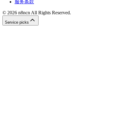
服务条款
©
2026
n8ncn
All Rights Reserved.
Service picks