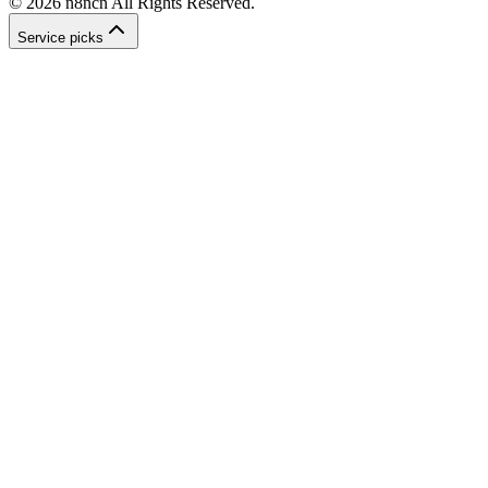
©
2026
n8ncn
All Rights Reserved.
Service picks