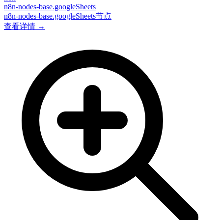
n8n-nodes-base.googleSheets
n8n-nodes-base.googleSheets节点
查看详情 →