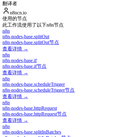
翻译者
n8ncn.io
使用的节点
此工作流使用了以下n8n节点
n8n
n8n-nodes-base.splitOut
n8n-nodes-base.splitOut节点
查看详情 →
n8n
n8n-nodes-base.if
n8n-nodes-base.if节点
查看详情 →
n8n
n8n-nodes-base.scheduleTrigger
n8n-nodes-base.scheduleTrigger节点
查看详情 →
n8n
n8n-nodes-base.httpRequest
n8n-nodes-base.httpRequest节点
查看详情 →
n8n
n8n-nodes-base.splitInBatches