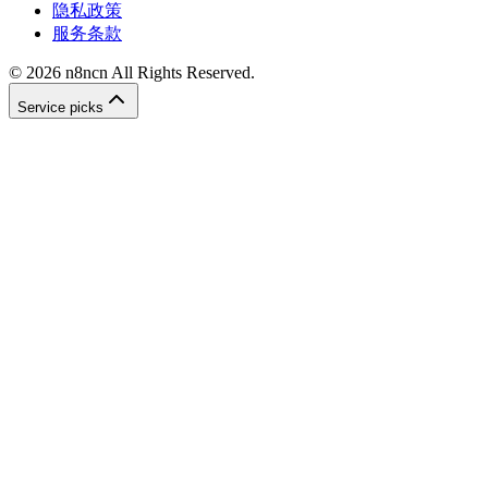
隐私政策
服务条款
©
2026
n8ncn
All Rights Reserved.
Service picks