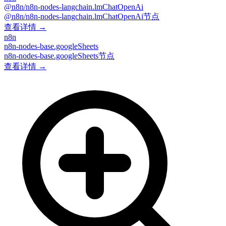
@n8n/n8n-nodes-langchain.lmChatOpenAi
@n8n/n8n-nodes-langchain.lmChatOpenAi节点
查看详情 →
n8n
n8n-nodes-base.googleSheets
n8n-nodes-base.googleSheets节点
查看详情 →