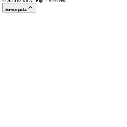
©
2026
n8ncn
All Rights Reserved.
Service picks