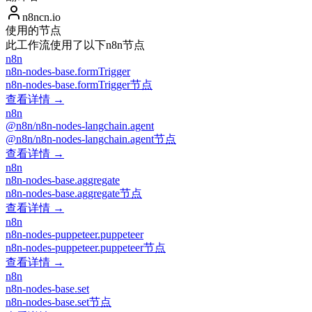
n8ncn.io
使用的节点
此工作流使用了以下n8n节点
n8n
n8n-nodes-base.formTrigger
n8n-nodes-base.formTrigger节点
查看详情 →
n8n
@n8n/n8n-nodes-langchain.agent
@n8n/n8n-nodes-langchain.agent节点
查看详情 →
n8n
n8n-nodes-base.aggregate
n8n-nodes-base.aggregate节点
查看详情 →
n8n
n8n-nodes-puppeteer.puppeteer
n8n-nodes-puppeteer.puppeteer节点
查看详情 →
n8n
n8n-nodes-base.set
n8n-nodes-base.set节点