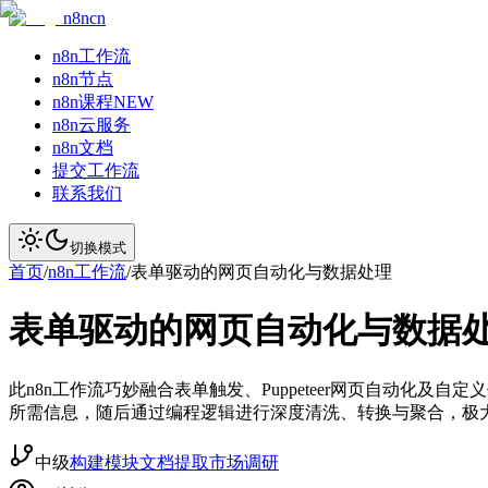
n8ncn
n8n工作流
n8n节点
n8n课程
NEW
n8n云服务
n8n文档
提交工作流
联系我们
切换模式
首页
/
n8n工作流
/
表单驱动的网页自动化与数据处理
表单驱动的网页自动化与数据
此n8n工作流巧妙融合表单触发、Puppeteer网页自动
所需信息，随后通过编程逻辑进行深度清洗、转换与聚合，极
中级
构建模块
文档提取
市场调研