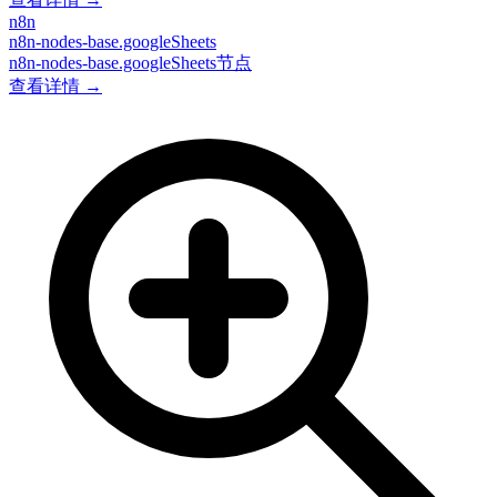
n8n
n8n-nodes-base.googleSheets
n8n-nodes-base.googleSheets节点
查看详情 →