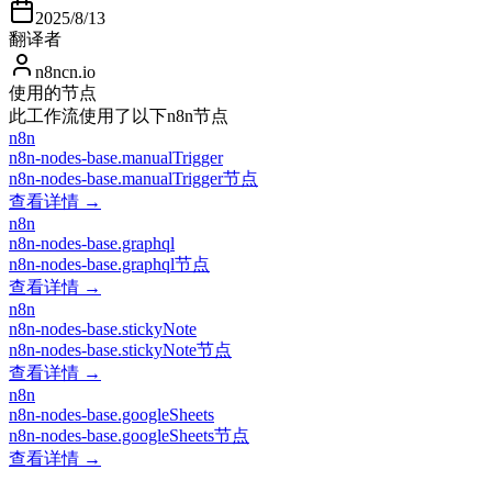
2025/8/13
翻译者
n8ncn.io
使用的节点
此工作流使用了以下n8n节点
n8n
n8n-nodes-base.manualTrigger
n8n-nodes-base.manualTrigger节点
查看详情 →
n8n
n8n-nodes-base.graphql
n8n-nodes-base.graphql节点
查看详情 →
n8n
n8n-nodes-base.stickyNote
n8n-nodes-base.stickyNote节点
查看详情 →
n8n
n8n-nodes-base.googleSheets
n8n-nodes-base.googleSheets节点
查看详情 →