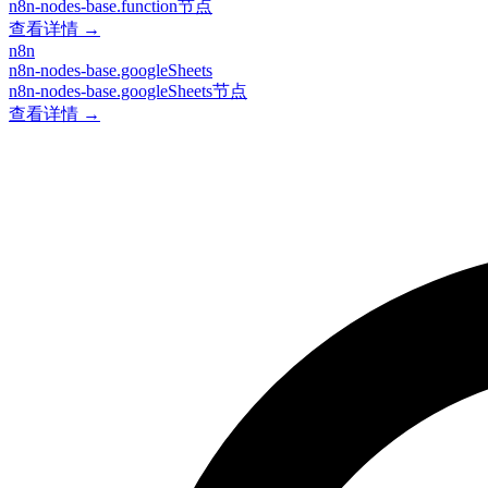
n8n-nodes-base.function节点
查看详情 →
n8n
n8n-nodes-base.googleSheets
n8n-nodes-base.googleSheets节点
查看详情 →