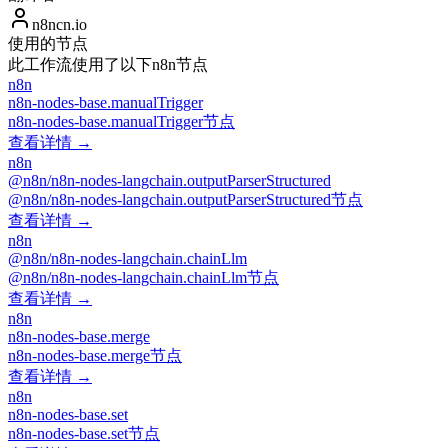
n8ncn.io
使用的节点
此工作流使用了以下n8n节点
n8n
n8n-nodes-base.manualTrigger
n8n-nodes-base.manualTrigger节点
查看详情 →
n8n
@n8n/n8n-nodes-langchain.outputParserStructured
@n8n/n8n-nodes-langchain.outputParserStructured节点
查看详情 →
n8n
@n8n/n8n-nodes-langchain.chainLlm
@n8n/n8n-nodes-langchain.chainLlm节点
查看详情 →
n8n
n8n-nodes-base.merge
n8n-nodes-base.merge节点
查看详情 →
n8n
n8n-nodes-base.set
n8n-nodes-base.set节点