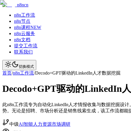
n8ncn
n8n工作流
n8n节点
n8n课程
NEW
n8n云服务
n8n文档
提交工作流
联系我们
切换模式
首页
/
n8n工作流
/
Decodo+GPT驱动的LinkedIn人才数据挖掘
Decodo+GPT驱动的Linked
此n8n工作流专为自动化LinkedIn人才情报收集与数据挖掘设计
势。无论是招聘、市场分析还是销售线索生成，该工作流都能
中级
AI智能
人力资源
市场调研