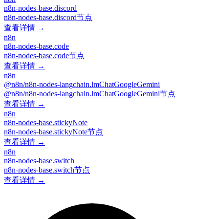
n8n-nodes-base.discord
n8n-nodes-base.discord节点
查看详情 →
n8n
n8n-nodes-base.code
n8n-nodes-base.code节点
查看详情 →
n8n
@n8n/n8n-nodes-langchain.lmChatGoogleGemini
@n8n/n8n-nodes-langchain.lmChatGoogleGemini节点
查看详情 →
n8n
n8n-nodes-base.stickyNote
n8n-nodes-base.stickyNote节点
查看详情 →
n8n
n8n-nodes-base.switch
n8n-nodes-base.switch节点
查看详情 →