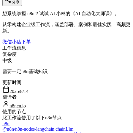
分享
想系统掌握 n8n？试试 AI 小林的《AI 自动化大师课》。
从零构建企业级工作流，涵盖部署、案例和最佳实践，高频更
新。
微信小店下单
工作流信息
复杂度
中级
需要一定n8n基础知识
更新时间
2025/8/14
翻译者
n8ncn.io
使用的节点
此工作流使用了以下n8n节点
n8n
@n8n/n8n-nodes-langchain.chainLlm