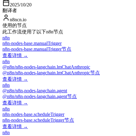
2025/10/20
翻译者
n8ncn.io
使用的节点
此工作流使用了以下n8n节点
n8n
n8n-nodes-base.manualTrigger
n8n-nodes-base.manualTrigger节点
查看详情 →
n8n
@n8n/n8n-nodes-langchain.lmChatAnthropic
@n8n/n8n-nodes-langchain.lmChatAnthropic节点
查看详情 →
n8n
@n8n/n8n-nodes-langchain.agent
@n8n/n8n-nodes-langchain.agent节点
查看详情 →
n8n
n8n-nodes-base.scheduleTrigger
n8n-nodes-base.scheduleTrigger节点
查看详情 →
n8n