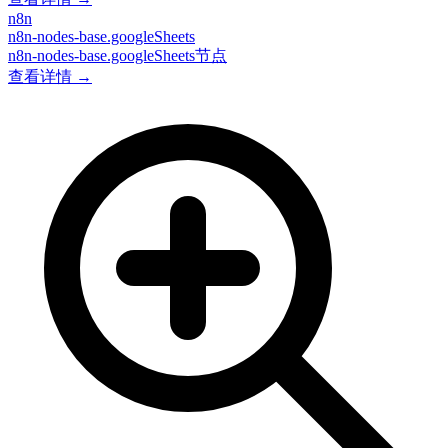
n8n
n8n-nodes-base.googleSheets
n8n-nodes-base.googleSheets节点
查看详情 →