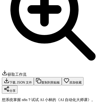
获取工作流
下载 JSON 文件
复制到剪贴板
添加收藏
分享
想系统掌握 n8n？试试 AI 小林的《AI 自动化大师课》。