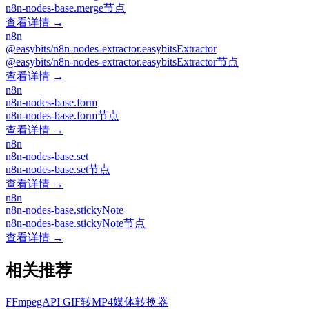
n8n-nodes-base.merge节点
查看详情 →
n8n
@easybits/n8n-nodes-extractor.easybitsExtractor
@easybits/n8n-nodes-extractor.easybitsExtractor节点
查看详情 →
n8n
n8n-nodes-base.form
n8n-nodes-base.form节点
查看详情 →
n8n
n8n-nodes-base.set
n8n-nodes-base.set节点
查看详情 →
n8n
n8n-nodes-base.stickyNote
n8n-nodes-base.stickyNote节点
查看详情 →
相关推荐
FFmpegAPI GIF转MP4媒体转换器