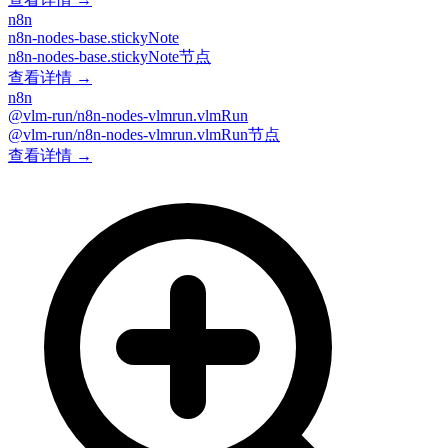
n8n
n8n-nodes-base.stickyNote
n8n-nodes-base.stickyNote节点
查看详情 →
n8n
@vlm-run/n8n-nodes-vlmrun.vlmRun
@vlm-run/n8n-nodes-vlmrun.vlmRun节点
查看详情 →