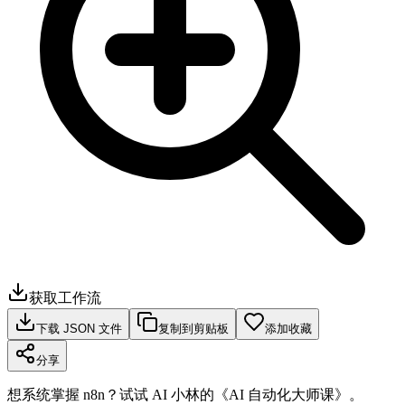
获取工作流
下载 JSON 文件
复制到剪贴板
添加收藏
分享
想系统掌握 n8n？试试 AI 小林的《AI 自动化大师课》。