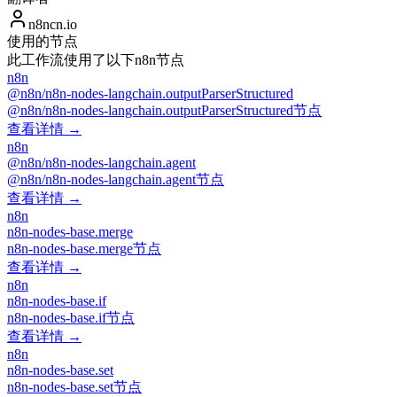
n8ncn.io
使用的节点
此工作流使用了以下n8n节点
n8n
@n8n/n8n-nodes-langchain.outputParserStructured
@n8n/n8n-nodes-langchain.outputParserStructured节点
查看详情 →
n8n
@n8n/n8n-nodes-langchain.agent
@n8n/n8n-nodes-langchain.agent节点
查看详情 →
n8n
n8n-nodes-base.merge
n8n-nodes-base.merge节点
查看详情 →
n8n
n8n-nodes-base.if
n8n-nodes-base.if节点
查看详情 →
n8n
n8n-nodes-base.set
n8n-nodes-base.set节点