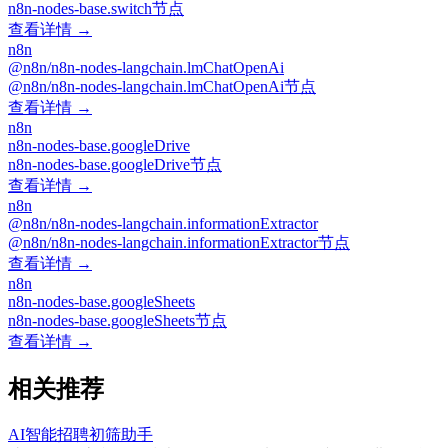
n8n-nodes-base.switch节点
查看详情 →
n8n
@n8n/n8n-nodes-langchain.lmChatOpenAi
@n8n/n8n-nodes-langchain.lmChatOpenAi节点
查看详情 →
n8n
n8n-nodes-base.googleDrive
n8n-nodes-base.googleDrive节点
查看详情 →
n8n
@n8n/n8n-nodes-langchain.informationExtractor
@n8n/n8n-nodes-langchain.informationExtractor节点
查看详情 →
n8n
n8n-nodes-base.googleSheets
n8n-nodes-base.googleSheets节点
查看详情 →
相关推荐
AI智能招聘初筛助手