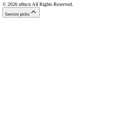
©
2026
n8ncn
All Rights Reserved.
Service picks