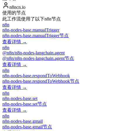
n8ncn.io
使用的节点
此工作流使用了以下n8n节点
n8n
n8n-nodes-base.manualTrigger
n8n-nodes-base.manualTrigger节点
查看详情 →
n8n
@n8n/n8n-nodes-langchain.agent
@n8n/n8n-nodes-langchain.agent节点
查看详情 →
n8n
n8n-nodes-base.respondToWebhook
n8n-nodes-base.respondToWebhook节点
查看详情 →
n8n
n8n-nodes-base.set
n8n-nodes-base.set节点
查看详情 →
n8n
n8n-nodes-base.gmail
n8n-nodes-base.gmail节点