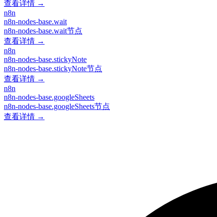
查看详情 →
n8n
n8n-nodes-base.wait
n8n-nodes-base.wait节点
查看详情 →
n8n
n8n-nodes-base.stickyNote
n8n-nodes-base.stickyNote节点
查看详情 →
n8n
n8n-nodes-base.googleSheets
n8n-nodes-base.googleSheets节点
查看详情 →