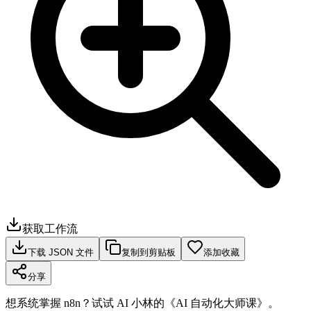
获取工作流
下载 JSON 文件
复制到剪贴板
添加收藏
分享
想系统掌握 n8n？试试 AI 小林的《AI 自动化大师课》。