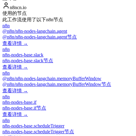
n8ncn.io
使用的节点
此工作流使用了以下n8n节点
n8n
@n8n/n8n-nodes-langchain.agent
@n8n/n8n-nodes-langchain.agent节点
查看详情 →
n8n
n8n-nodes-base.slack
n8n-nodes-base.slack节点
查看详情 →
n8n
@n8n/n8n-nodes-langchain.memoryBufferWindow
@n8n/n8n-nodes-langchain.memoryBufferWindow节点
查看详情 →
n8n
n8n-nodes-base.if
n8n-nodes-base.if节点
查看详情 →
n8n
n8n-nodes-base.scheduleTrigger
n8n-nodes-base.scheduleTrigger节点