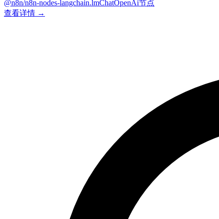
@n8n/n8n-nodes-langchain.lmChatOpenAi节点
查看详情 →