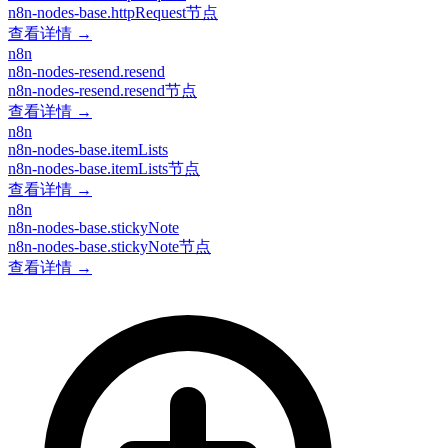
n8n-nodes-base.httpRequest节点
查看详情 →
n8n
n8n-nodes-resend.resend
n8n-nodes-resend.resend节点
查看详情 →
n8n
n8n-nodes-base.itemLists
n8n-nodes-base.itemLists节点
查看详情 →
n8n
n8n-nodes-base.stickyNote
n8n-nodes-base.stickyNote节点
查看详情 →