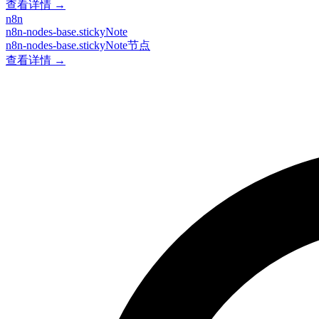
查看详情 →
n8n
n8n-nodes-base.stickyNote
n8n-nodes-base.stickyNote节点
查看详情 →