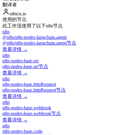
翻译者
n8ncn.io
使用的节点
此工作流使用了以下n8n节点
n8n
@n8n/n8n-nodes-langchain.agent
@n8n/n8n-nodes-langchain.agent节点
查看详情 →
n8n
n8n-nodes-base.set
n8n-nodes-base.set节点
查看详情 →
n8n
n8n-nodes-base.httpRequest
n8n-nodes-base.httpRequest节点
查看详情 →
n8n
n8n-nodes-base.webhook
n8n-nodes-base.webhook节点
查看详情 →
n8n
n8n-nodes-base.code