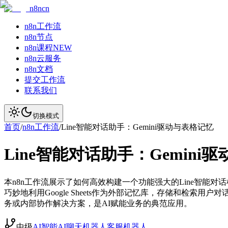
n8ncn
n8n工作流
n8n节点
n8n课程
NEW
n8n云服务
n8n文档
提交工作流
联系我们
切换模式
首页
/
n8n工作流
/
Line智能对话助手：Gemini驱动与表格记忆
Line智能对话助手：Gemini
本n8n工作流展示了如何高效构建一个功能强大的Line智能对话机器人
巧妙地利用Google Sheets作为外部记忆库，存储和检
务或内部协作解决方案，是AI赋能业务的典范应用。
中级
AI智能
AI聊天机器人
客服机器人