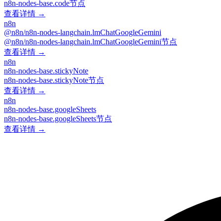
n8n-nodes-base.code节点
查看详情 →
n8n
@n8n/n8n-nodes-langchain.lmChatGoogleGemini
@n8n/n8n-nodes-langchain.lmChatGoogleGemini节点
查看详情 →
n8n
n8n-nodes-base.stickyNote
n8n-nodes-base.stickyNote节点
查看详情 →
n8n
n8n-nodes-base.googleSheets
n8n-nodes-base.googleSheets节点
查看详情 →