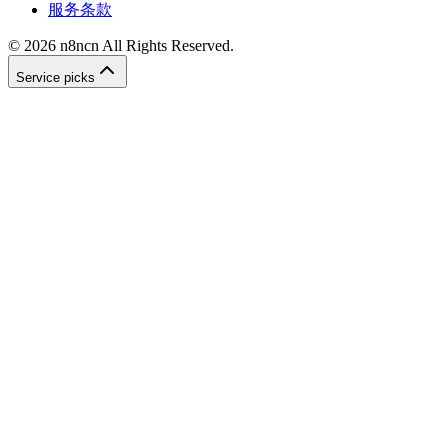
服务条款
©
2026
n8ncn
All Rights Reserved.
Service picks