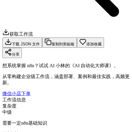
获取工作流
下载 JSON 文件
复制到剪贴板
添加收藏
分享
想系统掌握 n8n？试试 AI 小林的《AI 自动化大师课》。
从零构建企业级工作流，涵盖部署、案例和最佳实践，高频更
新。
微信小店下单
工作流信息
复杂度
中级
需要一定n8n基础知识