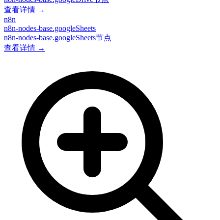
查看详情 →
n8n
n8n-nodes-base.googleSheets
n8n-nodes-base.googleSheets节点
查看详情 →