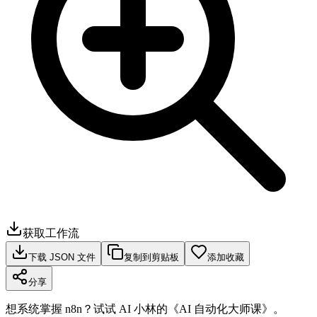
获取工作流
下载 JSON 文件
复制到剪贴板
添加收藏
分享
想系统掌握 n8n？试试 AI 小林的《AI 自动化大师课》。